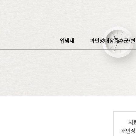
입냄새
과민성대장증후군/변
치
개인정