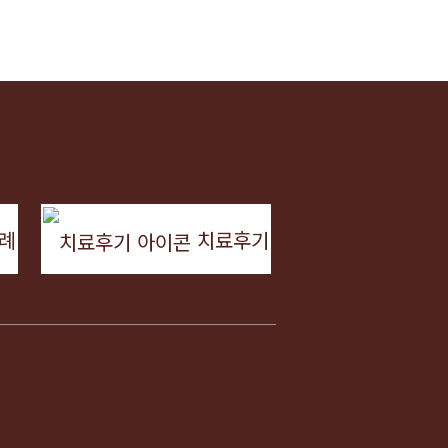
례
치료후기