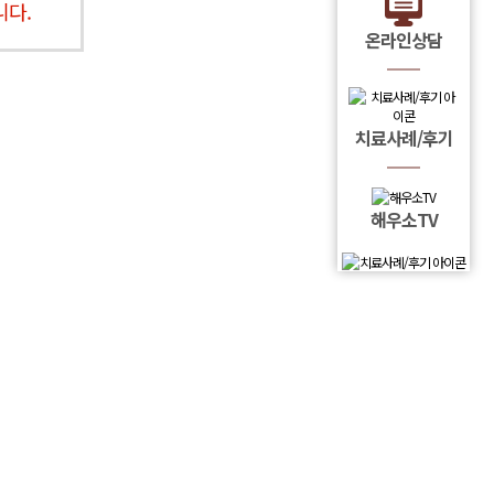
니다.
온라인상담
치료사례/후기
해우소TV