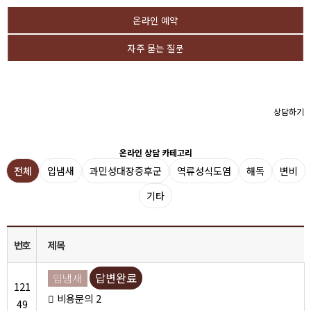
온라인 예약
자주 묻는 질문
상담하기
온라인 상담 카테고리
전체
입냄새
과민성대장증후군
역류성식도염
해독
변비
기타
번호
제목
답변완료
입냄새
121
비용문의
2
49