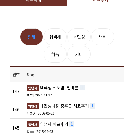
전체
입냄새
과민성
변비
해독
기타
번호
제목
역류성 식도염, 입마름
1
입냄새
147
백**
| 2025-01-27
과민성대장 증후군 치료후기
1
과민성
146
이OO
| 2016-05-21
입냄새 치료후기
1
입냄새
145
황oo
| 2015-11-13