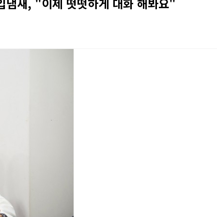
 입냄새, "이제 떳떳하게 대화 해봐요"