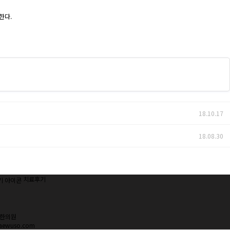
한다.
18.10.17
18.08.30
치료후기
우소한의원
haewuso.com