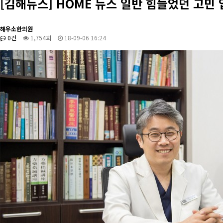
[김해뉴스] HOME 뉴스 일반 힘들었던 고민
해우소한의원
0건
1,754회
18-09-06 16:24