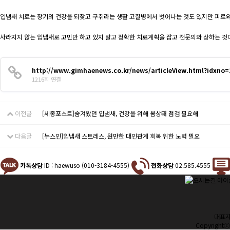
입냄새 치료는 장기의 건강을 되찾고 구취라는 생활 고질병에서 벗어나는 것도 있지만 피로와
사라지지 않는 입냄새로 고민만 하고 있지 말고 정확한 치료계획을 잡고 전문의와 상하는 
http://www.gimhaenews.co.kr/news/articleView.html?idxno=
1216회 연결
이전글
[세종포스트]숨겨왔던 입냄새, 건강을 위해 몸상태 점검 필요해
다음글
[뉴스인]입냄새 스트레스, 원만한 대인관계 회복 위한 노력 필요
카톡상담
ID : haewuso
(010-3184-4555)
전화상담
02.585.4555
대표자 
Copyrightⓒ