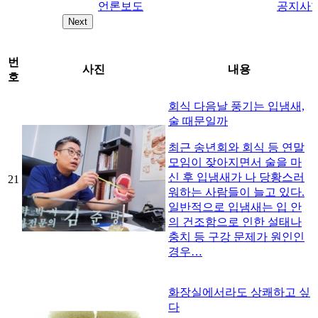
언론보도
공지사
Next
번
사진
내용
호
회식 다음날 풍기는 입냄새,
술 때문일까
최근 송년회와 회식 등 연말
모임이 잦아지면서 술을 마
신 후 입냄새가 나 당황스러
21
워하는 사람들이 늘고 있다.
일반적으로 입냄새는 입 안
의 건조함으로 인한 설태나
충치 등 구강 문제가 원인인
경우…
화장실에서라도 상쾌하고 싶
다