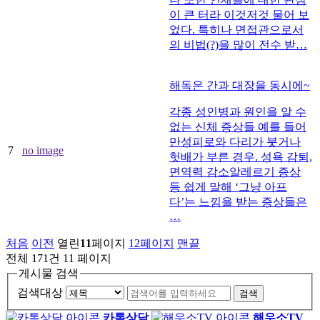
이 큰 터라 이것저것 물어 보
었다. 특히나 면접관으로서
의 비법(?)을 많이 전수 받…
해독은 간과 대장을 동시에~
각종 성인병과 원인을 알 수
없는 신체 증상들 예를 들어
만성피로와 다리가 붓거나
7
no image
헛배가 부른 경우. 성욕 감퇴,
면역력 감소알레르기 증상
등 쉽게 말해 ‘그냥 아프
다’는 느낌을 받는 증상들은
…
처음
이전
열린
11
페이지
12
페이지
맨끝
전체 171건
11 페이지
게시물 검색
검색대상
검색
카톡상담
해우소TV