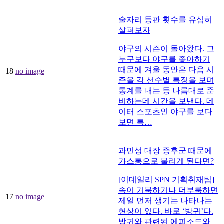
술자리 등판 횟수를 유심히
살펴보자
야구의 시즌이 돌아왔다. 그
누구보다 야구를 좋아하기
때문에 겨울 동안은 다음 시
18
no image
즌을 각 선수별 특징을 보며
통계를 내는 등 나름대로 준
비하는데 시간을 보낸다. 데
이터 스포츠인 야구를 보다
보면 특…
과민성 대장 증후군 때문에
가스통으로 불리게 된다면?
[이데일리 SPN 기획취재팀]
속이 거북하거나 더부룩하면
17
no image
제일 먼저 생기는 나타나는
현상이 있다. 바로 ‘방귀’다.
방귀와 관련된 에피소드와