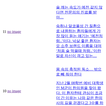
술 깨는 속도가 예전 같지 않
다면 전문의의 진료를 받
아…
숙취나 알코올성 간 질환으
로 내원하는 환자들에게 가
11
no image
장 많이 듣는 얘기는 ‘예전처
럼..’이다. 넉살 좋은 환자는
모 소주 브랜드 이름을 대며
‘처음 술 먹을때 처럼..’이란
말로 자신이 격고 있는…
몸 속의 축적된 독소… 밖으
로 빼 줘야 한다
지난 2월 08학번 예비 대학생
인 M군이 한의원을 찾아 왔
10
no image
다. 이 환자한테 관심이 조금
더 간 이유는 나와 같은 한의
사의 길을 걷겠다고 3수를 하