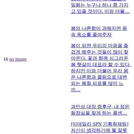
일화는 누구나 하나 쯤 가지
고 있을 것이다. 이와 더불…
봄의 나른함이 과해지면 몸
속 독소를 줄여주자
봄이 되면 우리의 마음을 즐
겁게 해주는 것들이 많이 찾
아온다. 꽃과 함께 싱그러운
16
no image
봄 햇살이 대표라 할 수 있다.
하지만 이와 더불어 우리 몸
은 나른함과 졸림으로 대변
되는 봄철 피로를 많이 느
끼…
과민성 대장 증후군, 내 장은
화장실을 찾게 하는 콜센…
[이데일리 SPN 기획취재팀]
자신이 생각하기에 뭘 잘못