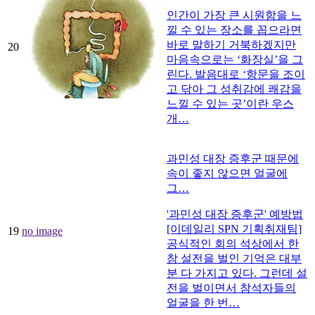
인간이 가장 큰 시원함을 느
낄 수 있는 장소를 꼽으라면
바로 말하기 거북하겠지만
20
마음속으로는 ‘화장실’을 그
린다. 발음대로 ‘항문을 조이
고 닦아 그 성취감에 쾌감을
느낄 수 있는 곳’이란 우스
개…
과민성 대장 증후군 때문에
속이 좋지 않으면 얼굴에
그…
'과민성 대장 증후군' 예방법
[이데일리 SPN 기획취재팀]
19
no image
공식적인 회의 석상에서 한
참 설전을 벌인 기억은 대부
분 다 가지고 있다. 그런데 설
전을 벌이면서 참석자들의
얼굴을 한 번…