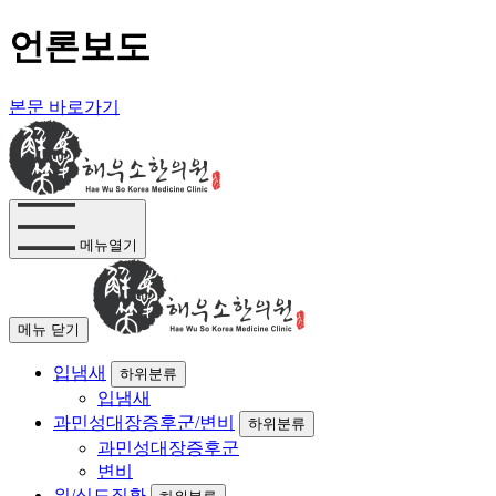
언론보도
본문 바로가기
메뉴열기
메뉴 닫기
입냄새
하위분류
입냄새
과민성대장증후군/변비
하위분류
과민성대장증후군
변비
위/식도질환