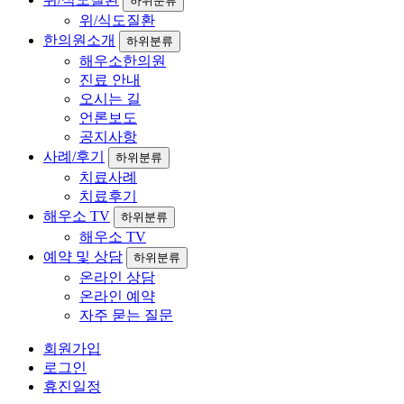
하위분류
위/식도질환
한의원소개
하위분류
해우소한의원
진료 안내
오시는 길
언론보도
공지사항
사례/후기
하위분류
치료사례
치료후기
해우소 TV
하위분류
해우소 TV
예약 및 상담
하위분류
온라인 상담
온라인 예약
자주 묻는 질문
회원가입
로그인
휴진일정